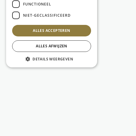
FUNCTIONEEL
NIET-GECLASSIFICEERD
ALLES ACCEPTEREN
ALLES AFWIJZEN
DETAILS WEERGEVEN
© 2026 Gulden Eifeesten vzw -
Algemene voorwaarden
-
Privacy
-
Website by
KMOSites