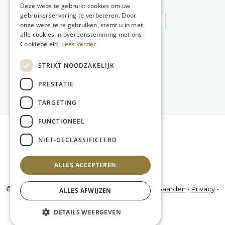
Deze website gebruikt cookies om uw
Wachtwoord
gebruikerservaring te verbeteren. Door
onze website te gebruiken, stemt u in met
alle cookies in overeenstemming met ons
Cookiebeleid.
Lees verder
Wachtwoord vergeten?
Klik hier
STRIKT NOODZAKELIJK
PRESTATIE
TARGETING
FUNCTIONEEL
NIET-GECLASSIFICEERD
ALLES ACCEPTEREN
© 2026 Gulden Eifeesten vzw -
Algemene voorwaarden
-
Privacy
-
ALLES AFWIJZEN
Website by
KMOSites
DETAILS WEERGEVEN