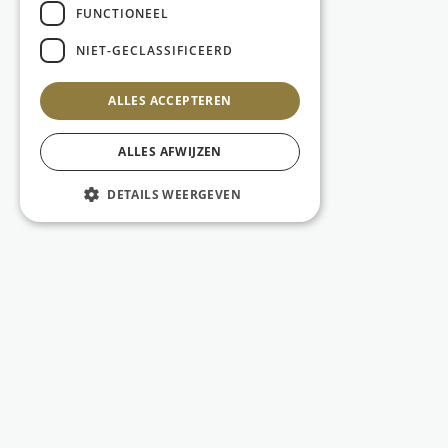
FUNCTIONEEL
NIET-GECLASSIFICEERD
ALLES ACCEPTEREN
ALLES AFWIJZEN
DETAILS WEERGEVEN
© 2026 Gulden Eifeesten vzw -
Algemene voorwaarden
-
Privacy
-
Website by
KMOSites